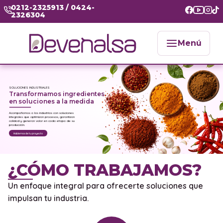
0212-2325913 / 0424-
2326304
Menú
SOLUCIONES INDUSTRIALES
Transformamos ingredientes
en soluciones a la medida
Acompañamos a las industrias con soluciones
integrales que optimizan procesos, garantizan
calidad y generan valor en cada etapa de su
producción.
Hablemos de tu proyecto
¿CÓMO TRABAJAMOS?
Un enfoque integral para ofrecerte soluciones que
impulsan tu industria.