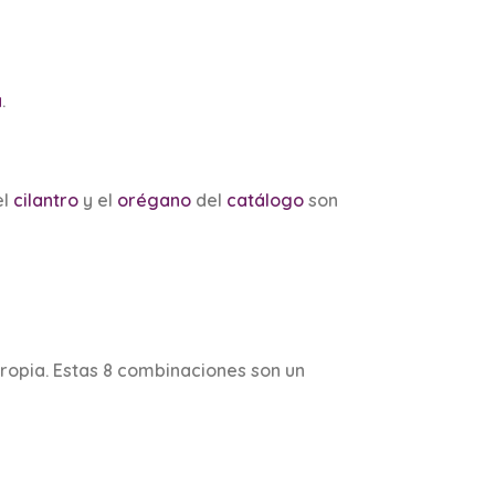
a
.
el
cilantro
y el
orégano
del
catálogo
son
ropia. Estas 8 combinaciones son un