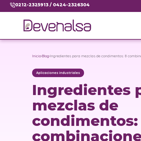
0212-2325913 / 0424-2326304
Inicio
›
Blog
›
Ingredientes para mezclas de condimentos: 8 combina
Aplicaciones industriales
Ingredientes 
mezclas de
condimentos:
combinacione