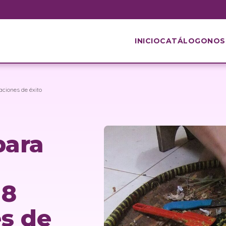
INICIO
CATÁLOGO
NOS
ciones de éxito
para
 8
s de