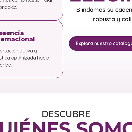
antes como Nestlé, Polar
ondelēz.
Blindamos su cadena
robusta y cal
esencia
ternacional
Explora nuestro catálog
ortación activa y
ística optimizada hacia
aribe.
DESCUBRE
UIÉNES SOM