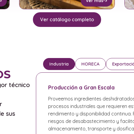
>
Ver más
->
Ver catálogo completo
Industria
HORECA
Exportaci
OS
or técnico
Producción a Gran Escala
Proveemos ingredientes deshidratado
r
procesos industriales que requieren est
de sus
rendimiento y disponibilidad continua
riesgos de desabastecimiento y facilit
almacenamiento, transporte y dosific