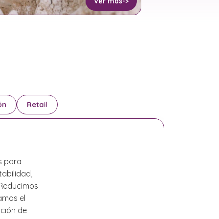
Ver más
->
ón
Retail
s para
abilidad,
. Reducimos
amos el
ación de