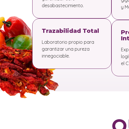
gig
desabastecimiento.
y M
Trazabilidad Total
Pr
In
Laboratorio propio para
garantizar una pureza
Exp
innegociable.
log
el C
Q