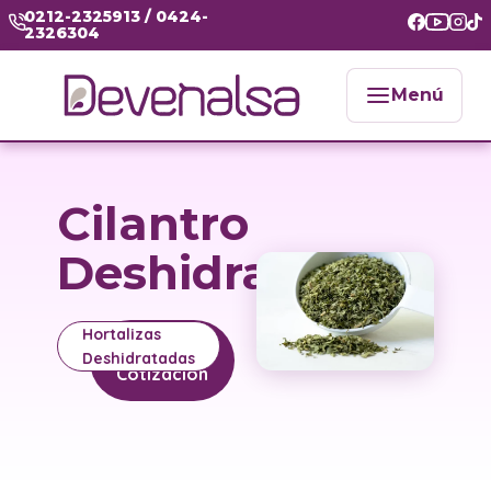
0212-2325913 / 0424-
2326304
Menú
Cilantro
Deshidratado
Hortalizas
Solicitar
Deshidratadas
Cotización