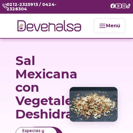
0212-2325913 / 0424-
2326304
Menú
Sal
Mexicana
con
Vegetales
Deshidratados
Especias y